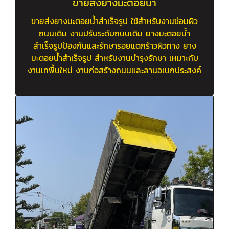
ขายส่งยางมะตอยน้ำ
ขายส่งยางมะตอยน้ำสำเร็จรูป ใช้สำหรับงานซ่อมผิว
ถนนเดิม งานปรับระดับถนนเดิม ยางมะตอยน้ำ
สำเร็จรูปป้องกันและรักษารอยแตกร้าวผิวทาง ยาง
มะตอยน้ำสำเร็จรูป สำหรับงานบำรุงรักษา เหมาะกับ
งานเทพื้นใหม่ งานก่อสร้างถนนและลานอเนกประสงค์