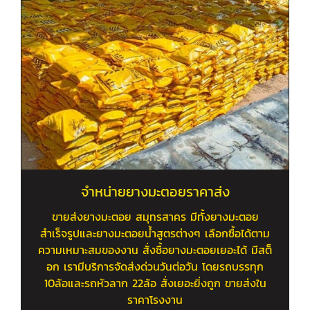
จำหน่ายยางมะตอยราคาส่ง
ขายส่งยางมะตอย สมุทรสาคร มีทั้งยางมะตอย
สำเร็จรูปและยางมะตอยน้ำสูตรต่างๆ เลือกซื้อได้ตาม
ความเหมาะสมของงาน สั่งซื้อยางมะตอยเยอะได้ มีสต็
อก เรามีบริการจัดส่งด่วนวันต่อวัน โดยรถบรรทุก
10ล้อและรถหัวลาก 22ล้อ สั่งเยอะยิ่งถูก ขายส่งใน
ราคาโรงงาน