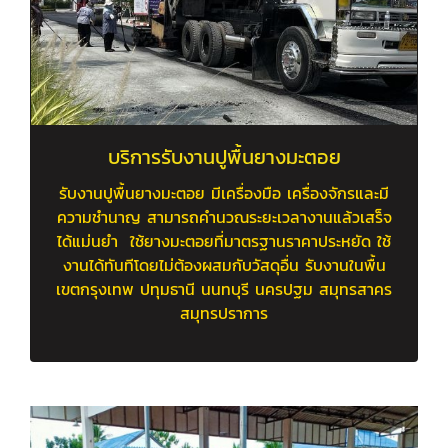
บริการรับงานปูพื้นยางมะตอย
รับงานปูพื้นยางมะตอย มีเครื่องมือ เครื่องจักรและมี
ความชำนาญ สามารถคำนวณระยะเวลางานแล้วเสร็จ
ได้แม่นยำ ใช้ยางมะตอยที่มาตรฐานราคาประหยัด ใช้
งานได้ทันทีโดยไม่ต้องผสมกับวัสดุอื่น รับงานในพื้น
เขตกรุงเทพ ปทุมธานี นนทบุรี นครปฐม สมุทรสาคร
สมุทรปราการ