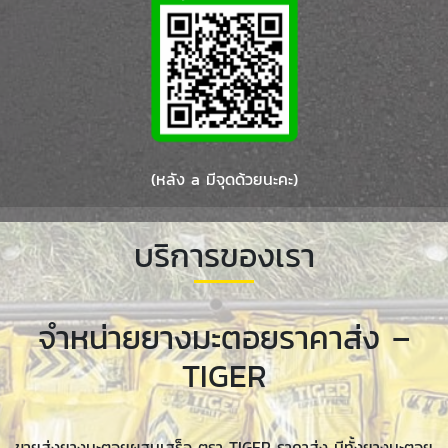
(หลัง a มีจุดด้วยนะคะ)
บริการของเรา
จำหน่ายยางมะตอยราคาส่ง –
TIGER
ขายส่งยางมะตอยผสมเสร็จ ตรา TIGER ราคาส่ง มีทั้งยางมะตอย