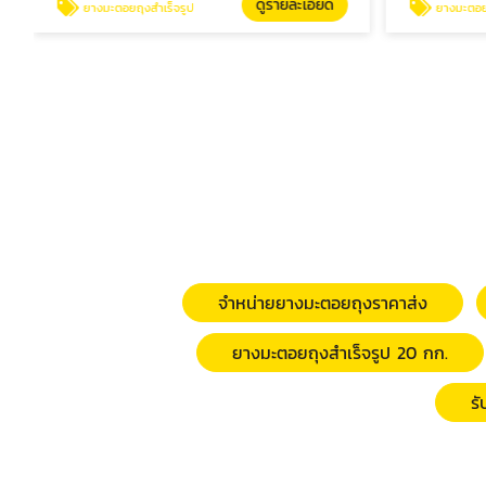
ดูรายละเอียด
ยางมะตอยถุงสำเร็จรูป
ยางมะตอยสำเ
จำหน่ายยางมะตอยถุงราคาส่ง
ยางมะตอยถุงสำเร็จรูป 20 กก.
ร