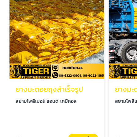
ยางมะตอยถุงสำเร็จรูป
สยามโพลิเมอร์ แอนด์ เคมีคอล
สยามโพลิเ