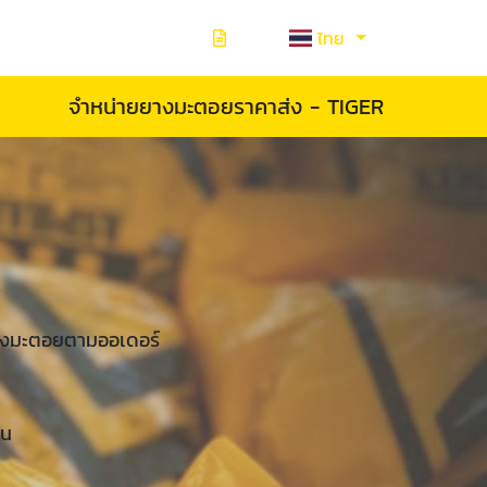
ไทย
จำหน่ายยางมะตอยราคาส่ง - TIGER
R
ยางมะตอยตามออเดอร์
ชน