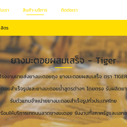
กับเรา
สินค้า-บริการ
ติดต่อเรา
ลิตร
ยางมะตอยผสมเสร็จ - Tiger
โรงงานขายส่งยางมะตอยถุง ยางมะตอยผสมเสร็จ ตรา TIGE
มะตอยสำเร็จรูปและยางมะตอยน้ำสูตรต่างๆ โดยตรง รับผลิต
รับตัวแทนจำหน่ายยางมะตอยสำเร็จรูปทั่วประเทศไทย
ร้อมให้บริการเทถนนลาดยางมะตอย รับงานทั้งภาครัฐและเอก