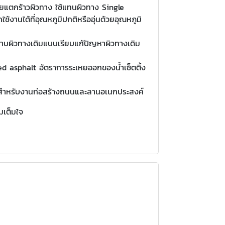
ยแตกร้าวผิวทาง ใช้แทนผิวทาง Single
้งานได้ที่อุณหภูมิปกติหรืออุ่นด้วยอุณหภูมิ
ฉาบผิวทางเดิมแบบเรียบแก้ปัญหาผิวทางเดิม
ed asphalt อัตราการระเหยออกของน้ำเซ็ตติ้ง
าะสำหรับงานก่อสร้างถนนและลานอเนกประสงค์
มเต็มใจ