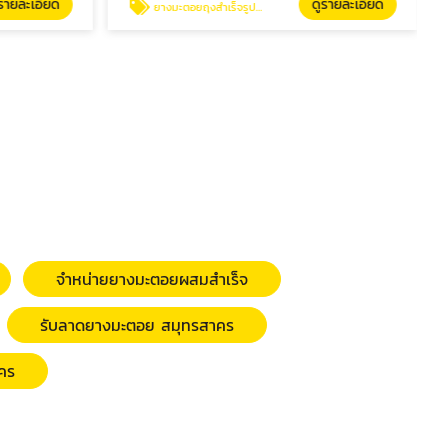
รายละเอียด
ดูรายละเอียด
ยางมะตอยถุงสำเร็จรูป 20 กก.
จำหน่ายยางมะตอยผสมสำเร็จ
รับลาดยางมะตอย สมุทรสาคร
คร