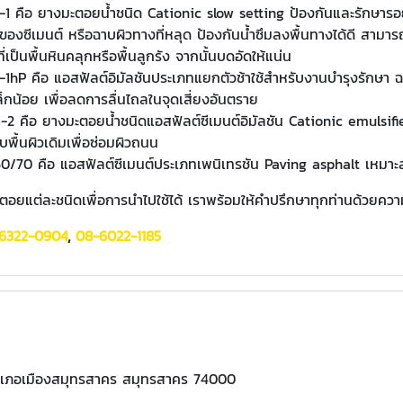
-1 คือ ยางมะตอยน้ำชนิด Cationic slow setting ป้องกันและรักษารอ
ซีเมนต์ หรือฉาบผิวทางที่หลุด ป้องกันน้ำซึมลงพื้นทางได้ดี สามารถใช
ป็นพื้นหินคลุกหรือพื้นลูกรัง จากนั้นบดอัดให้แน่น
1hP คือ แอสฟัลต์อิมัลชันประเภทแยกตัวช้าใช้สำหรับงานบำรุงรักษา 
กน้อย เพื่อลดการลื่นไถลในจุดเสี่ยงอันตราย
2 คือ ยางมะตอยน้ำชนิดแอสฟัลต์ซีเมนต์อิมัลชัน Cationic emulsifi
บพื้นผิวเดิมเพื่อซ่อมผิวถนน
60/70 คือ แอสฟัลต์ซีเมนต์ประเภทเพนิเทรชัน Paving asphalt เหม
ตอยแต่ละชนิดเพื่อการนำไปใช้ได้ เราพร้อมให้คำปรึกษาทุกท่านด้วยควา
6322-0904
,
08-6022-1185
 อำเภอเมืองสมุทรสาคร สมุทรสาคร 74000