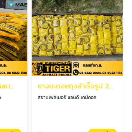
จำหน่ายยางมะตอยผสมสำเร็จ
ยางมะตอยถุงสำเร็จรูป 20 กก.
ล
สยามโพลิเมอร์ แอนด์ เคมีคอล