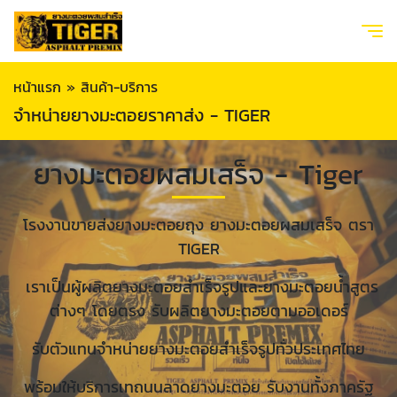
หน้าแรก
»
สินค้า-บริการ
จำหน่ายยางมะตอยราคาส่ง - TIGER
ยางมะตอยผสมเสร็จ - Tiger
โรงงานขายส่งยางมะตอยถุง ยางมะตอยผสมเสร็จ ตรา
TIGER
เราเป็นผู้ผลิตยางมะตอยสำเร็จรูปและยางมะตอยน้ำสูตร
ต่างๆ โดยตรง รับผลิตยางมะตอยตามออเดอร์
รับตัวแทนจำหน่ายยางมะตอยสำเร็จรูปทั่วประเทศไทย
พร้อมให้บริการเทถนนลาดยางมะตอย รับงานทั้งภาครัฐ