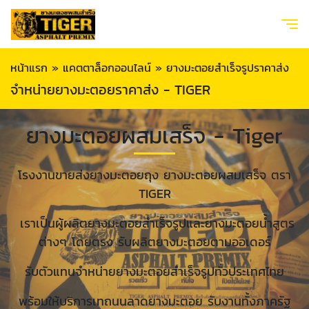
หน้าแรก
»
แคตตาล็อกออนไลน์
»
ยางมะตอยสำเร็จรูปราคาส่ง
จำหน่ายยางมะตอยราคาส่ง - TIGER
ยางมะตอยผสมเสร็จ - Tiger
โรงงานขายส่งยางมะตอยถุง ยางมะตอยผสมเสร็จ ตรา
TIGER
เราเป็นผู้ผลิตยางมะตอยสำเร็จรูปและยางมะตอยน้ำสูตร
ต่างๆ โดยตรง รับผลิตยางมะตอยตามออเดอร์
รับตัวแทนจำหน่ายยางมะตอยสำเร็จรูปทั่วประเทศไทย
พร้อมให้บริการเทถนนลาดยางมะตอย รับงานทั้งภาครัฐ